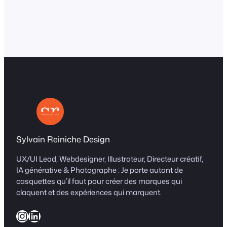
l’œil.Elle supprime tout ce qui l’empêchait de
travailler vite.
https://www.instagram.com/p/DWtQgEyiMpO/
↓ Un mot en commentaire si tu veux…
Sylvain Reiniche Design
UX/UI Lead, Webdesigner, Illustrateur, Directeur créatif,
IA générative & Photographe : Je porte autant de
casquettes qu’il faut pour créer des marques qui
claquent et des expériences qui marquent.
Instagram
LinkedIn