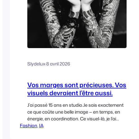
Slydelux
·
8 avril 2026
Vos marges sont précieuses. Vos
visuels devraient l’être aussi.
J’ai passé 15 ans en studio.Je sais exactement
ce que coûte une belle image — en temps, en
énergie, en coordination. Ce visuel-là, je l’ai
Fashion
produit seul, en moins d’une heure.Même
, 
IA
exigence. Zéro logistique.L’IA ne remplace pas