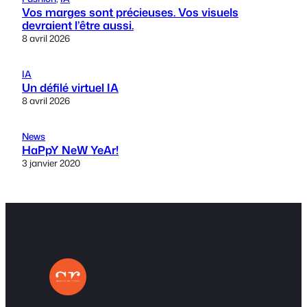
Vos marges sont précieuses. Vos visuels
devraient l’être aussi.
8 avril 2026
IA
Un défilé virtuel IA
8 avril 2026
News
HaPpY NeW YeAr!
3 janvier 2020