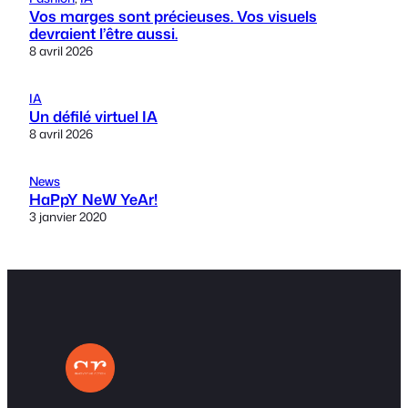
Vos marges sont précieuses. Vos visuels
devraient l’être aussi.
8 avril 2026
IA
Un défilé virtuel IA
8 avril 2026
News
HaPpY NeW YeAr!
3 janvier 2020