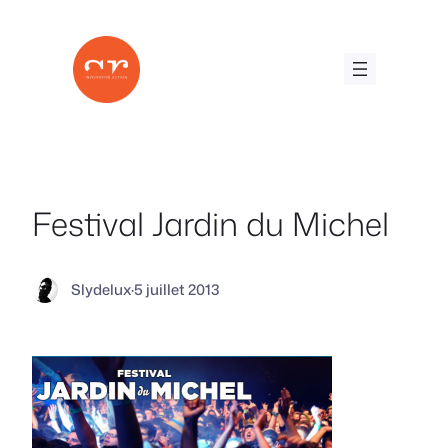
Aller
au
contenu
Festival Jardin du Michel
Slydelux
·
5 juillet 2013