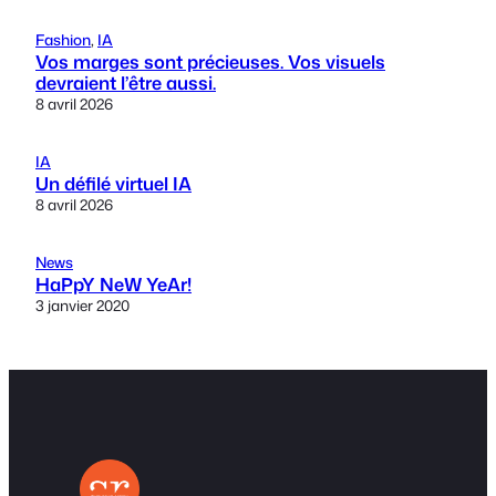
Fashion
, 
IA
Vos marges sont précieuses. Vos visuels
devraient l’être aussi.
8 avril 2026
IA
Un défilé virtuel IA
8 avril 2026
News
HaPpY NeW YeAr!
3 janvier 2020