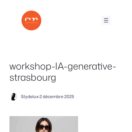
Aller
au
contenu
workshop-IA-generative-
strasbourg
Slydelux
·
2 décembre 2025