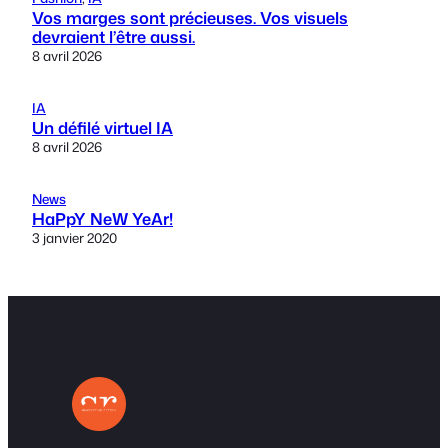
Vos marges sont précieuses. Vos visuels
devraient l’être aussi.
8 avril 2026
IA
Un défilé virtuel IA
8 avril 2026
News
HaPpY NeW YeAr!
3 janvier 2020