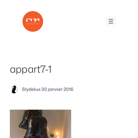
Aller
au
contenu
appart7-1
Slydelux
·
30 janvier 2016