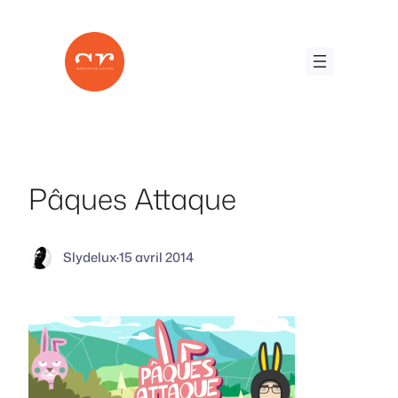
Aller
au
contenu
Pâques Attaque
Slydelux
·
15 avril 2014