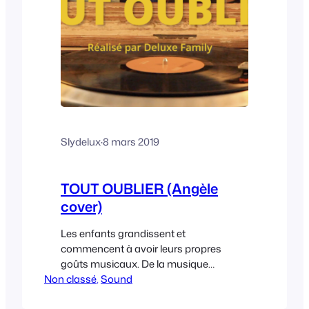
Slydelux
·
8 mars 2019
TOUT OUBLIER (Angèle
cover)
Les enfants grandissent et
commencent à avoir leurs propres
goûts musicaux. De la musique
Non classé
japonaise à Eric Satie, en passant par
, 
Sound
Orelsan (souvent censuré), au jazz, au