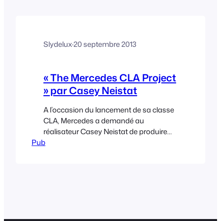
métal ou Jenifer, de tous les tubes des
années 80 ou encore France Gall.
Slydelux
·
20 septembre 2013
« The Mercedes CLA Project
» par Casey Neistat
A l’occasion du lancement de sa classe
CLA, Mercedes a demandé au
réalisateur Casey Neistat de produire
Pub
son prochain spot TV à destination des
USA. Casey Neistat, est un jeune
réalisateur de 32 ans rendu célèbre par
les vidéos plutôt déjantées qu’il met en
ligne depuis 2010 sur Youtube.