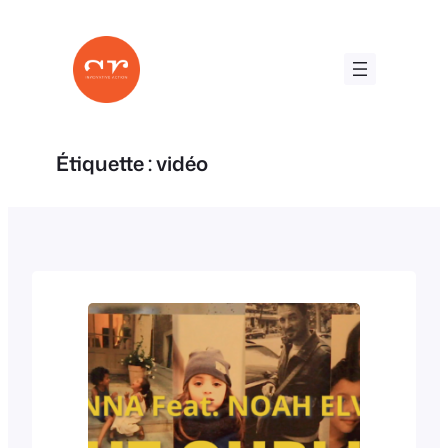
Aller
au
contenu
Étiquette :
vidéo