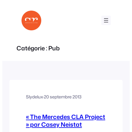
Aller
au
contenu
Catégorie :
Pub
Slydelux
·
20 septembre 2013
« The Mercedes CLA Project
» par Casey Neistat