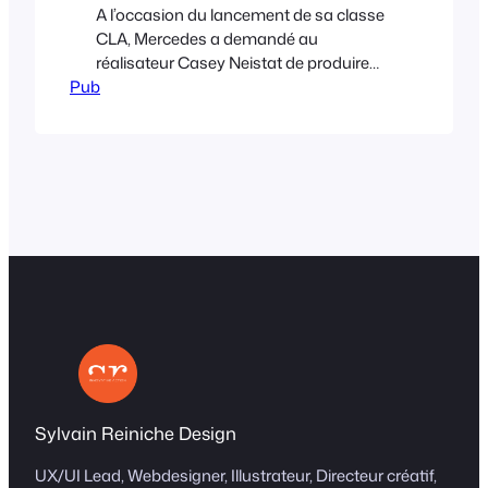
A l’occasion du lancement de sa classe
CLA, Mercedes a demandé au
réalisateur Casey Neistat de produire
Pub
son prochain spot TV à destination des
USA. Casey Neistat, est un jeune
réalisateur de 32 ans rendu célèbre par
les vidéos plutôt déjantées qu’il met en
ligne depuis 2010 sur Youtube.
Sylvain Reiniche Design
UX/UI Lead, Webdesigner, Illustrateur, Directeur créatif,