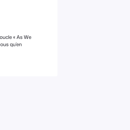
boucle « As We
 vous qu’en