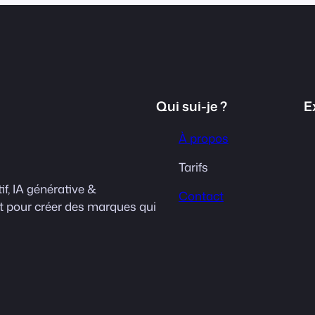
Qui sui-je ?
E
À propos
Tarifs
if, IA générative &
Contact
ut pour créer des marques qui