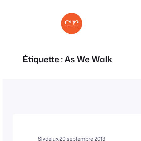
Aller
au
contenu
Étiquette :
As We Walk
Slydelux
·
20 septembre 2013