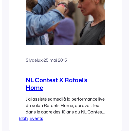
Slydelux
·
25 mai 2015
NL Contest X Rafael’s
Home
J’ai assisté samedi à la performance live
du salon Rafael’s Home, qui avait lieu
dans le cadre des 10 ans du NL Contest
Blah
– Festival International des Cultures
, 
Events
Urbaines de Strasbourg. L’ambiance