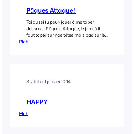
Pâques Attaque !
Toi aussi tu peux jouer à me taper
dessus … Pâques Attaque, le jeu où il
faut taper sur nos têtes mais pas sur les
Blah
oeufs (profitez-en c’est une fois l’an ! )
http://vegas-deluxe.com/paques-
attaque/
Slydelux
·
1 janvier 2014
HAPPY
Blah