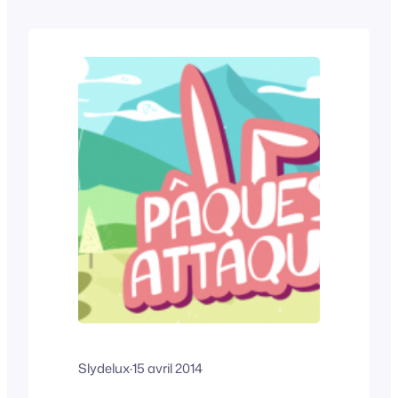
était survoltée et la Team Rafael’s Home
n’était pas en reste – La preuve en image
Par ici.
Slydelux
·
15 avril 2014